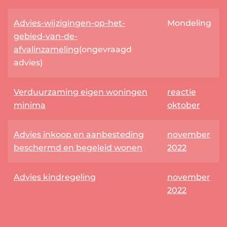
Advies-wijzigingen-op-het-
Mondeling
gebied-van-de-
afvalinzameling
(ongevraagd
advies)
Verduurzaming eigen woningen
reactie
minima
oktober
Advies inkoop en aanbesteding
november
beschermd en begeleid wonen
2022
Advies kindregeling
november
2022