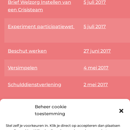
Brief Welzorg Instellen van
5 juli 2017
een Crisisteam
Experiment participatiewet
5 juli 2017
Beschut werken
27 juni 2017
Versimpelen
4 mei 2017
Schulddienstverlening
2 mei 2017
Beheer cookie
toestemming
Heeft u vragen, suggesties of ervaringen die u met
Stel zelf je voorkeuren in. Klik je direct op accepteren dan plaatsen
ons wil delen? Neem dan contact op met