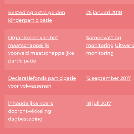
Besteding extra gelden
25 januari 2018
kinderparticipatie
Organiseren van het
Samenvatting
maatschappelijk
monitoring
Uitwerk
voorveld
maatschappelijke
monitoring
participatie
Declaratiefonds participatie
12 september 2017
voor volwassenen
inhoudelijke koers
18 juli 2017
doorontwikkeling
dagbesteding