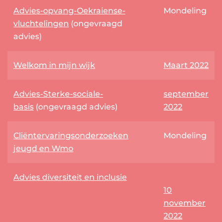
Advies-opvang-Oekraiense-
Mondeling
vluchtelingen
(ongevraagd
advies)
Welkom in mijn wijk
Maart 2022
Advies-Sterke-sociale-
september
basis
(ongevraagd advies)
2022
Cliëntervaringsonderzoeken
Mondeling
jeugd en Wmo
Advies diversiteit en inclusie
10
november
2022